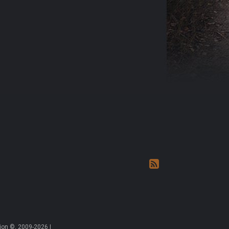
on ©, 2009-2026 |