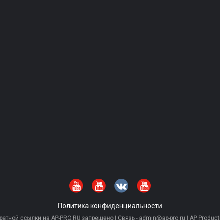
Политика конфиденциальности
тной ссылки на AP-PRO.RU запрещено | Связь - admin@ap-pro.ru | AP Producti