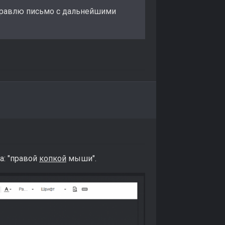
тправлю письмо с дальнейшими
а: "правой
копкой
мыши".