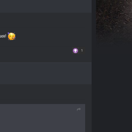
ния!
1