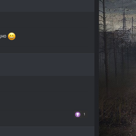
адно
1