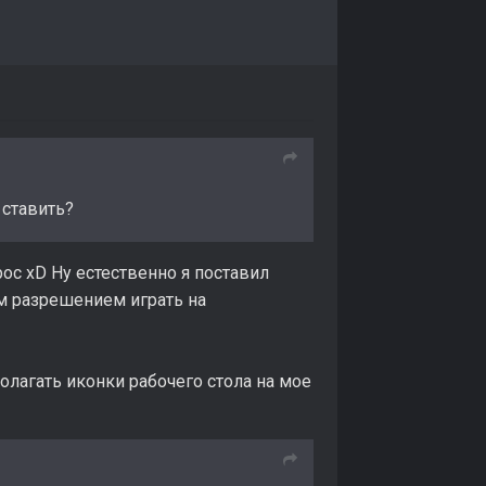
 ставить?
ос xD Ну естественно я поставил
ым разрешением играть на
полагать иконки рабочего стола на мое