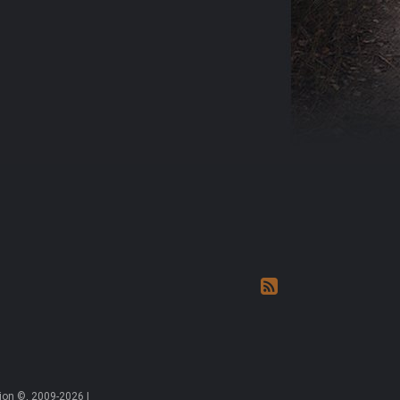
on ©, 2009-2026 |