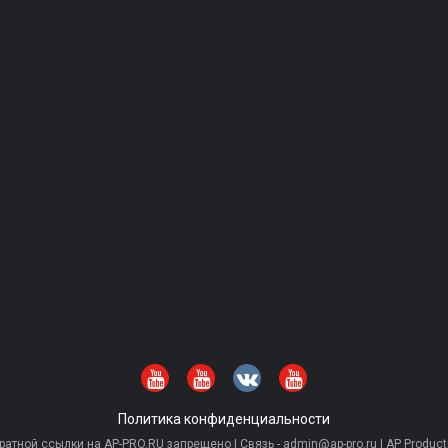
Политика конфиденциальности
тной ссылки на AP-PRO.RU запрещено | Связь - admin@ap-pro.ru | AP Producti