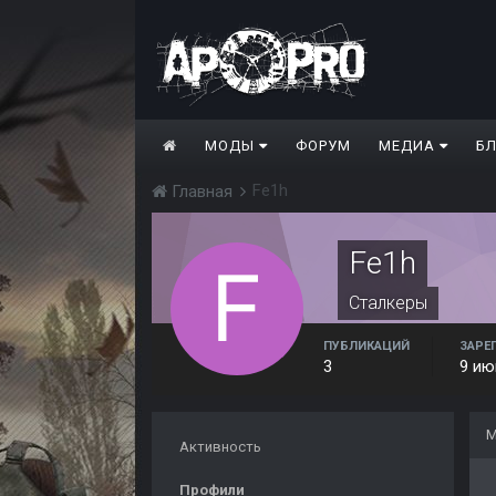
МОДЫ
ФОРУМ
МЕДИА
Б
Fe1h
Главная
Fe1h
Сталкеры
ПУБЛИКАЦИЙ
ЗАРЕ
3
9 ию
М
Активность
Профили