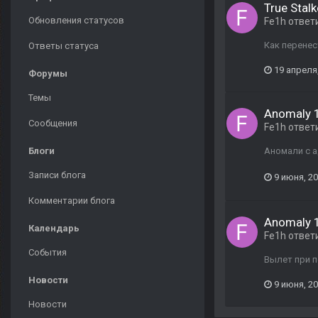
True Stalk
Обновления статусов
Fe1h
ответ
Как перенес
Ответы статуса
19 апреля
Форумы
Темы
Anomaly 1
Сообщения
Fe1h
ответ
Блоги
Аномали с а
Записи блога
9 июня, 2
Комментарии блога
Anomaly 1
Календарь
Fe1h
ответ
События
Вылет при п
Новости
9 июня, 2
Новости