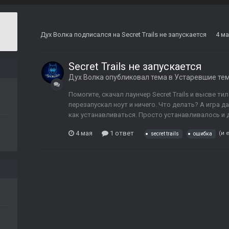
Дух Волка
подписался на
Secret Trails не запускается
4 м
Secret Trails не запускается
Дух Волка
опубликовал тема в
Устаревшие те
Помогите, скачал лаунчер Secret Trails и высве т
перезапускал ноут и ничего. Что делать? А игра 
как устанавливаться. Просто устанавливалось и 
4 мая
1 ответ
(и 
secret trails
ошибка