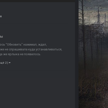
ая
мы
илось "Обновить" нажимал, ждал,
даже не спрашивала куда устанавливаться,
да же ярлыка не появилось.
ещё 2 )