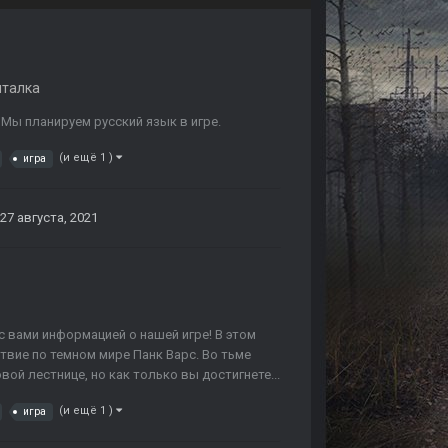
лталка
 Мы планируем русский язык в игре.
(и ещё 1 )
игра
27 августа, 2021
с вами информацией о нашей игре! В этом
твие по темном мире Панк Варс. Во тьме
й лестнице, но как только вы достигнете...
(и ещё 1 )
игра