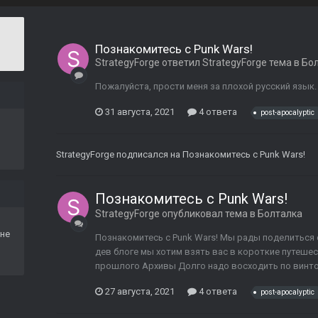
Познакомитесь с Punk Wars!
StrategyForge
ответил
StrategyForge
тема в
Бо
Пожалуйста, прости меня за плохой русский язык.
31 августа, 2021
4 ответа
post-apocalyptic
StrategyForge
подписался на
Познакомитесь с Punk Wars!
Познакомитесь с Punk Wars!
StrategyForge
опубликовал тема в
Болталка
не
Познакомитесь с Punk Wars! Мы рады поделиться 
дев блоге мы хотим взять вас в короткие путешес
прошлого Архивы Долго надо восходить по винтово
27 августа, 2021
4 ответа
post-apocalyptic