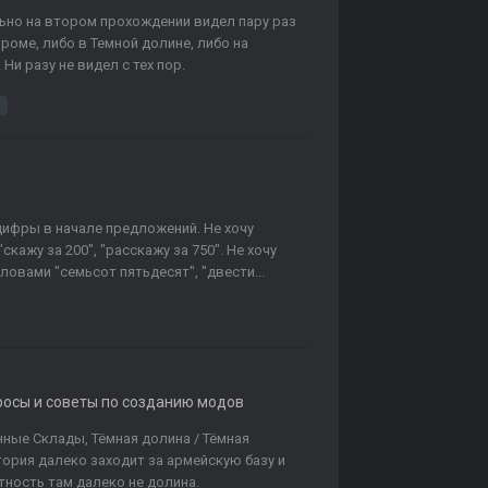
льно на втором прохождении видел пару раз
проме, либо в Темной долине, либо на
 Ни разу не видел с тех пор.
 цифры в начале предложений. Не хочу
"скажу за 200", "расскажу за 750". Не хочу
ловами "семьсот пятьдесят", "двести...
росы и советы по созданию модов
нные Склады, Тёмная долина / Тёмная
тория далеко заходит за армейскую базу и
тность там далеко не долина.