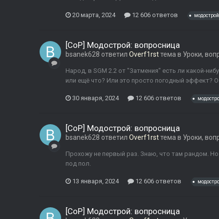
20 марта, 2024
12 606 ответов
модострой
[CoP] Модострой: вопросница
bsanek628
ответил
Overf1rst
тема в
Уроки, воп
Народ, в SGM 2.2 от "Затмения" есть ли какой-ниб
или ещё что? Или это просто погодный эффект? О
30 января, 2024
12 606 ответов
модостр
[CoP] Модострой: вопросница
bsanek628
ответил
Overf1rst
тема в
Уроки, воп
Прохожу не первый раз. Знаю, что там рандом. Но
под пол.
13 января, 2024
12 606 ответов
модостр
[CoP] Модострой: вопросница