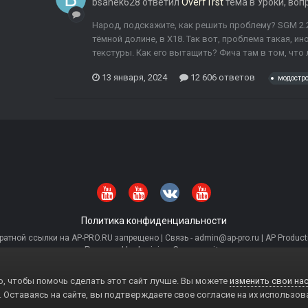
bsanek628
ответил
Overf1rst
тема в
Уроки, воп
Народ, подскажите, как решить проблему? SGM 2.2.
тёмной долине, в Х18. Так вот, проблема такая, и
текстуры. Как его вытащить? Фича там в том, что 
13 января, 2024
12 606 ответов
модостр
Политика конфиденциальности
тной ссылки на AP-PRO.RU запрещено | Связь - admin@ap-pro.ru | AP Producti
Powered by Invision Community
, чтобы помочь сделать этот сайт лучше. Вы можете
изменить свои нас
. Оставаясь на сайте, вы подтверждаете свое согласие на их использов