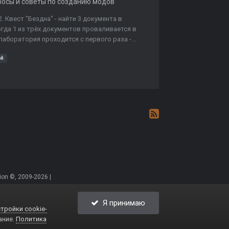
росы и советы по созданию модов
 Квест "Бездна" - найти 3 документа в
ногда 1 из трёх документов проваливается в
лаборатория проходится с первого раза -...
ой
on ©, 2009-2026 |
Я принимаю
тройки cookie-
ание.
Политика