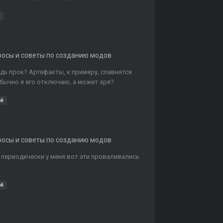
росы и советы по созданию модов
удь прок? Артефакты, к примеру, спавнятся
бычно я его отключаю, а может зря?
ой
росы и советы по созданию модов
 периодически у меня вот эти проваливались
ой