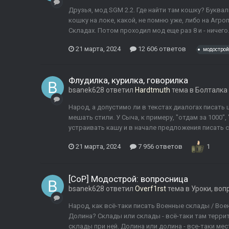
Друзья, мод SGM 2.2. Где найти там кошку? Буква
кошку на локе, какой, не помню уже, либо на Агро
Складах. Потом проходил мод еще раз 8 и - ничего.
21 марта, 2024
12 606 ответов
модострой
Флудилка, курилка, говорилка
bsanek628
ответил
Hardtmuth
тема в
Болталка
Народ, а допустимо ли в текстах диалогах писать
мешать стили. У Сыча, к примеру, "отдам за 1000", 
устраивать кашу и в начале предложения писать с
21 марта, 2024
7 956 ответов
1
[CoP] Модострой: вопросница
bsanek628
ответил
Overf1rst
тема в
Уроки, воп
Народ, как всё-таки писать Военные склады / Вое
Долина? Склады или склады - всё-таки там терри
склады при ней. Долина или долина - все-таки мес