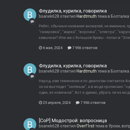
Флудилка, курилка, говорилка
bsanek628
ответил
Hardtmuth
тема в
Болталка
Ребят, обычные названия аномалий, не именные, п
"газировка", "жарка", "воронка", "электра", "карусе
кавычках? Или же с большой буквы - попал в "Элек
6 мая, 2024
7 956 ответов
Флудилка, курилка, говорилка
bsanek628
ответил
Hardtmuth
тема в
Болталка
Народ, кем технически и по диалогам считается А
он не выглядит "зелёным", а в моде прописано "од
один, из новичков". Вот и думаю, убрать ли из мод
25 апреля, 2024
7 956 ответов
[CoP] Модострой: вопросница
bsanek628
ответил
Overf1rst
тема в
Уроки, воп