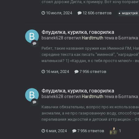
стоил дороже Дигла, к примеру. Вот хочу поправит
10 июля, 2024
12 606 ответов
модострой
Флудилка, курилка, говорилка
bsanek628
ответил
Hardtmuth
тема в
Болталка
Ребят, такие названия оружия как Именной ПМ, На
середине текста как писать "именной", "наградной
маленькой? 1) «Кардан, я с тебя просто млею!» - 
16 мая, 2024
7 956 ответов
Флудилка, курилка, говорилка
bsanek628
ответил
Hardtmuth
тема в
Болталка
Кавычки обязательны, вопрос про их использован
аномалии, а не про газированную воду, способ п
переливания жидкостей и детский аттракцион. - От
6 мая, 2024
7 956 ответов
1