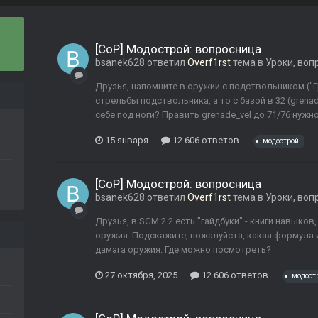
[CoP] Модострой: вопросница
bsanek628
ответил
Overf1rst
тема в
Уроки, воп
Друзья, напомните в оружии с подствольником ("Г
стрельбы подствольника, а то с базой в 32 (grena
себе под ноги? Править grenade_vel до 71/76 нужно,
15 января
12 606 ответов
модострой
[CoP] Модострой: вопросница
bsanek628
ответил
Overf1rst
тема в
Уроки, воп
Друзья, в SGM 2.2 есть "гайдбуки" - книги навыко
оружия. Подскажите, пожалуйста, какая формула
дамага оружия. Где можно посмотреть?
27 октября, 2025
12 606 ответов
модост