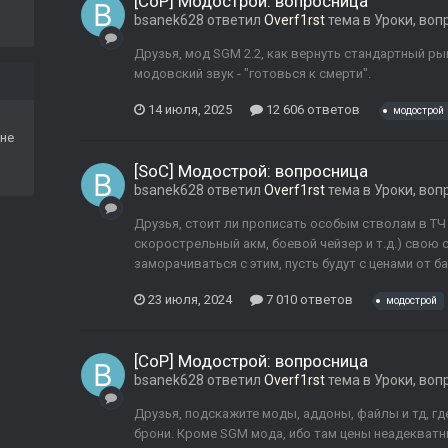
[CoP] Модострой: вопросница
bsanek628
ответил
Overf1rst
тема в
Уроки, воп
Друзья, мод SGM 2.2, как вернуть стандартный ры
модовский звук - "готовься к смерти".
14 июля, 2025
12 606 ответов
модострой
не
[SoC] Модострой: вопросница
bsanek628
ответил
Overf1rst
тема в
Уроки, воп
Друзья, стоит ли прописать особым стволам в ТЧ в
скорострельный акм, боевой чейзер и т.д.) свою с
заморачиваться с этим, пусть будут с ценами от б
23 июля, 2024
7 010 ответов
модострой
[CoP] Модострой: вопросница
bsanek628
ответил
Overf1rst
тема в
Уроки, воп
Друзья, подскажите моды, аддоны, файлы и тд, гд
брони. Кроме SGM мода, ибо там цены неадекватны