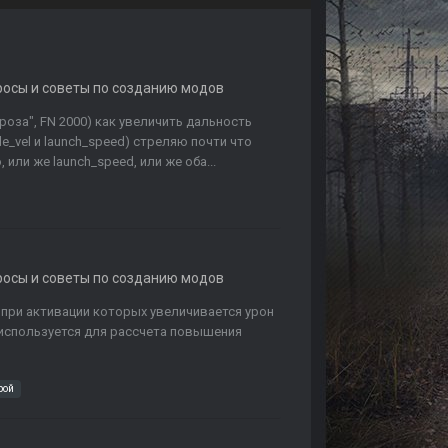
росы и советы по созданию модов
роза", FN 2000) как увеличить дальность
de_vel и launch_speed) стреляю почти что
 или же launch_speed, или же оба...
росы и советы по созданию модов
в, при активации которых увеличивается урон
 используется для рассчета повышения
рой