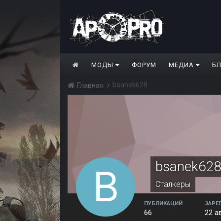
МОДЫ
ФОРУМ
МЕДИА
Б
bsanek628
Главная
bsanek62
Сталкеры
ПУБЛИКАЦИЙ
ЗАРЕ
66
22 а