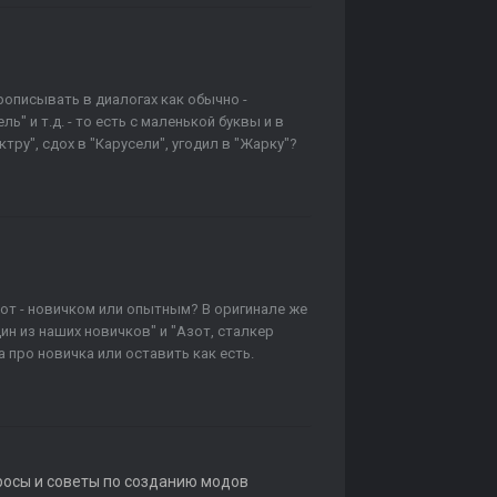
рописывать в диалогах как обычно -
ль" и т.д. - то есть с маленькой буквы и в
тру", сдох в "Карусели", угодил в "Жарку"?
зот - новичком или опытным? В оригинале же
ин из наших новичков" и "Азот, сталкер
а про новичка или оставить как есть.
росы и советы по созданию модов