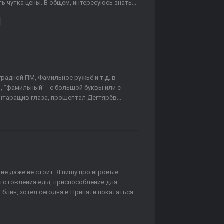
ь чутка цены. В общем, интересуюсь знать...
градной ПМ, Фамильное ружьё и т.д. в
", "фамильный" - с большой буквы или с
вытаращив глаза, прошептал Дегтярёв...
ие даже не стоит. Я пишу про игровые
риготовления еды, приспособление для
 блин, хотел сегодня в Припяти покататься...