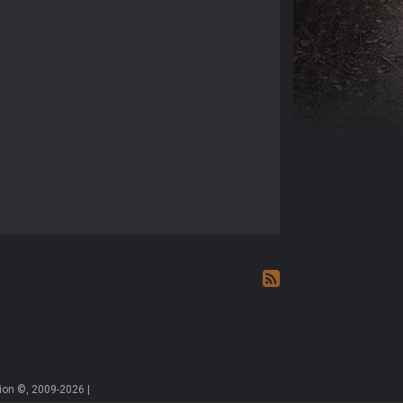
on ©, 2009-2026 |