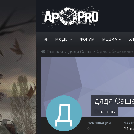
МОДЫ
ФОРУМ
МЕДИА
Б
Одно обновление
Главная
дядя Саша
дядя Саш
Сталкеры
ПУБЛИКАЦИЙ
ЗАРЕ
9
31 а