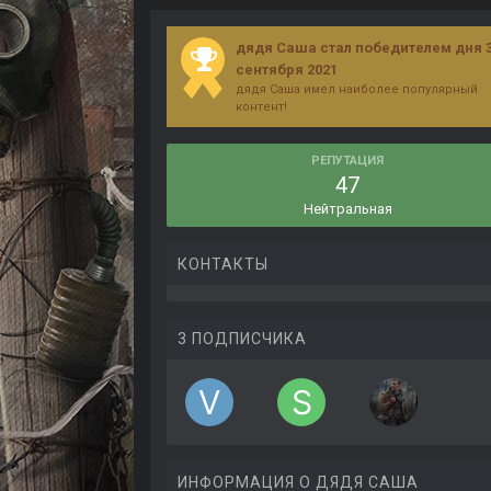
дядя Саша стал победителем дня 
сентября 2021
дядя Саша имел наиболее популярный
контент!
РЕПУТАЦИЯ
47
Нейтральная
КОНТАКТЫ
3 ПОДПИСЧИКА
ИНФОРМАЦИЯ О ДЯДЯ САША