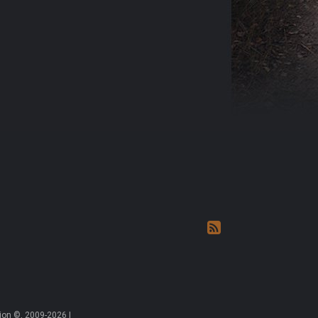
on ©, 2009-2026 |