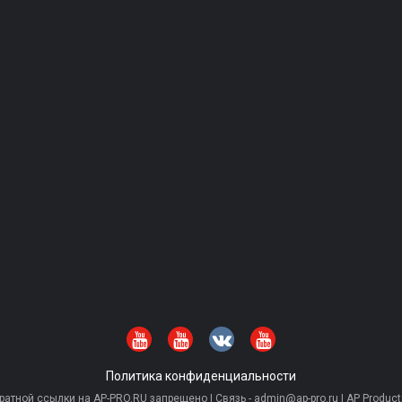
Политика конфиденциальности
тной ссылки на AP-PRO.RU запрещено | Связь - admin@ap-pro.ru | AP Producti