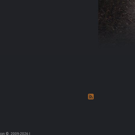
on ©, 2009-2026 |