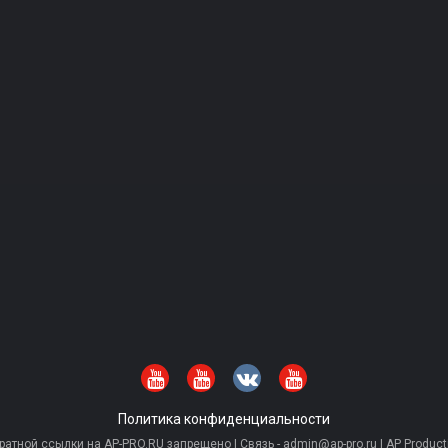
Политика конфиденциальности
тной ссылки на AP-PRO.RU запрещено | Связь - admin@ap-pro.ru | AP Producti