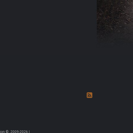
on ©, 2009-2026 |