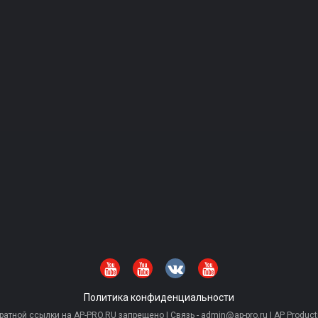
Политика конфиденциальности
тной ссылки на AP-PRO.RU запрещено | Связь - admin@ap-pro.ru | AP Producti