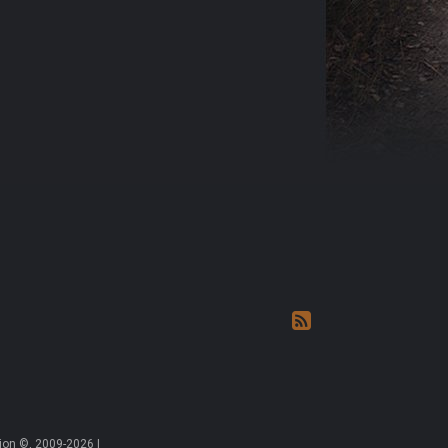
on ©, 2009-2026 |