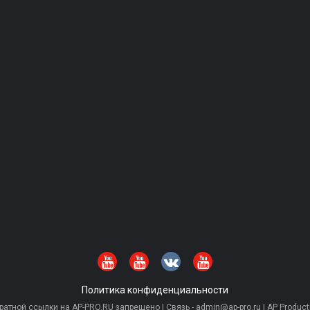
Политика конфиденциальности
тной ссылки на AP-PRO.RU запрещено | Связь - admin@ap-pro.ru | AP Producti