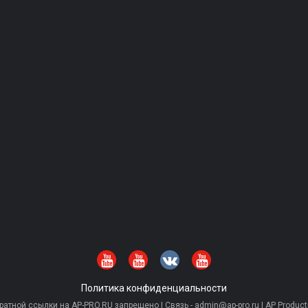
Политика конфиденциальности
тной ссылки на AP-PRO.RU запрещено | Связь - admin@ap-pro.ru | AP Producti