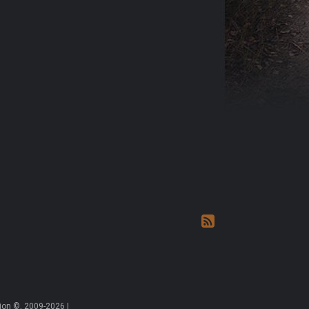
on ©, 2009-2026 |