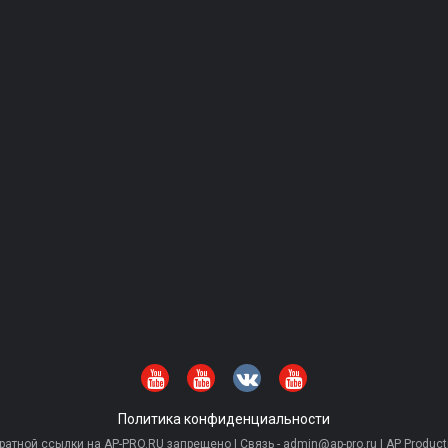
Политика конфиденциальности
тной ссылки на AP-PRO.RU запрещено | Связь - admin@ap-pro.ru | AP Producti