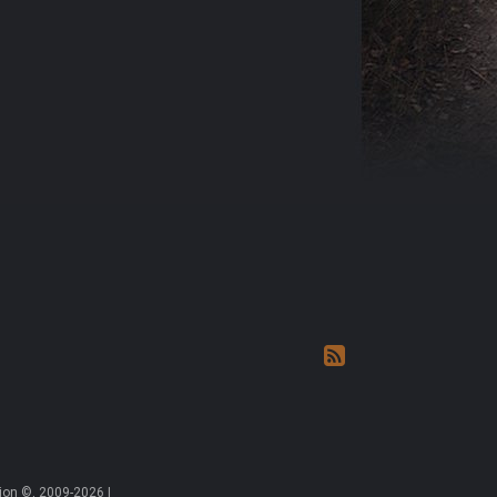
on ©, 2009-2026 |