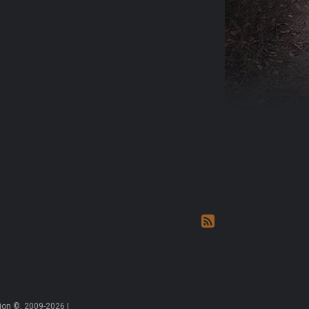
on ©, 2009-2026 |