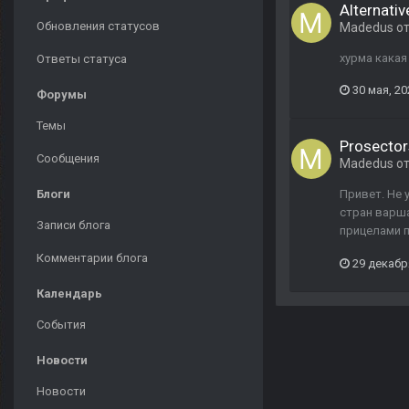
Alternati
Обновления статусов
Madedus
о
хурма какая
Ответы статуса
30 мая, 20
Форумы
Темы
Prosector
Сообщения
Madedus
о
Блоги
Привет. Не 
стран варша
Записи блога
прицелами п
Комментарии блога
29 декабр
Календарь
События
Новости
Новости