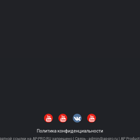
Политика конфиденциальности
тной ссылки на AP-PRO.RU запрещено | Связь - admin@ap-pro.ru | AP Producti