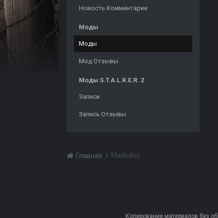
Новость Комментарии
Моды
Моды
Мод Отзывы
Моды S.T.A.L.K.E.R. 2
Записи
Запись Отзывы
Madedus
Главная
Копирование материалов без обра