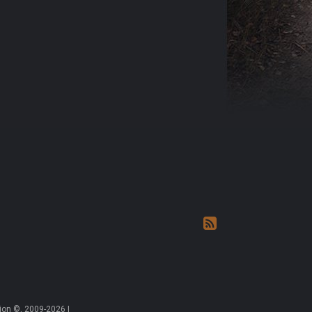
on ©, 2009-2026 |