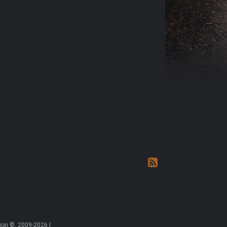
on ©, 2009-2026 |