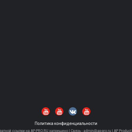
Политика конфиденциальности
тной ссылки на AP-PRO.RU запрещено | Связь - admin@ap-pro.ru | AP Producti