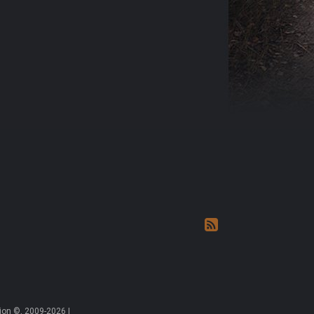
on ©, 2009-2026 |