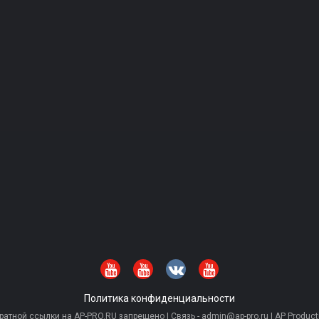
Политика конфиденциальности
тной ссылки на AP-PRO.RU запрещено | Связь - admin@ap-pro.ru | AP Producti