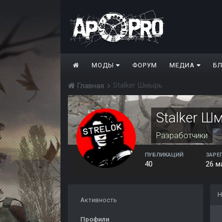
МОДЫ
ФОРУМ
МЕДИА
Б
Stalker Шмырь
Главная
Stalker Ш
Разработчики
ПУБЛИКАЦИЙ
ЗАРЕ
40
26 м
Н
Активность
Профили