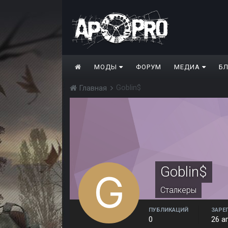
МОДЫ
ФОРУМ
МЕДИА
Б
Goblin$
Главная
Goblin$
Сталкеры
ПУБЛИКАЦИЙ
ЗАРЕ
0
26 а