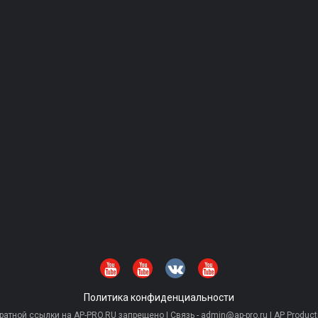
Политика конфиденциальности
тной ссылки на AP-PRO.RU запрещено | Связь - admin@ap-pro.ru | AP Producti