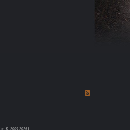
on ©, 2009-2026 |