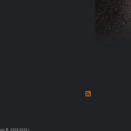
on ©, 2009-2026 |