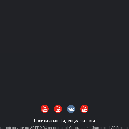
Политика конфиденциальности
тной ссылки на AP-PRO.RU запрещено | Связь - admin@ap-pro.ru | AP Producti