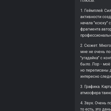
Плюсы:
1. Геймплей. Си
активности созд
начала "ксюху" 
фрагмента автор
профессиональн
2. Сюжет. Много
мне не очень по
"угадайка" с ко
было. Лор - моё
но переписаны д
интересно следи
3. Графика. Кар
атмосфера таин
4. Звук. Очень 
то есть, это да