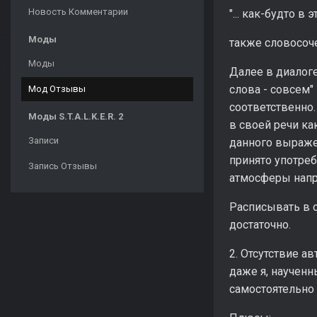
Новость Комментарии
"... как-будто в
Моды
также словосоче
Моды
Далее в диалоге
слова - совсем"
Мод Отзывы
соответственно.
Моды S.T.A.L.K.E.R. 2
в своей речи ка
Записи
данного выражен
принято употреб
Запись Отзывы
атмосферы напр
Расписывать в о
достаточно.
2. Отсутствие а
даже я, научен
самостоятельно 