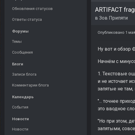
ARTIFACT fra
Обновления статусов
в
Зов Припяти
Ответы статуса
Форумы
Опубликовано
1 мая
Темы
Ну вот и обзор 
Сообщения
Начнём с минус
Блоги
1. Текстовые ош
Записи блога
и не источает 
Комментарии блога
запятые не там,
Календарь
"... точнее прих
События
это вводное сл
Новости
"Но при этом, де
запятыми, совс
Новости