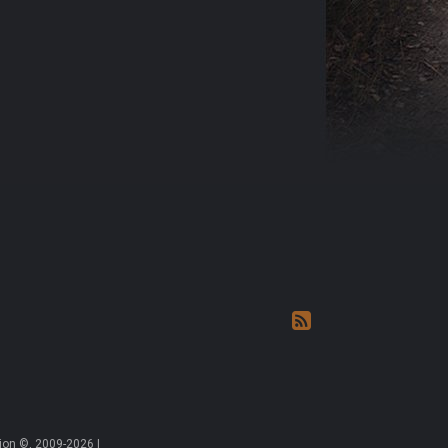
on ©, 2009-2026 |