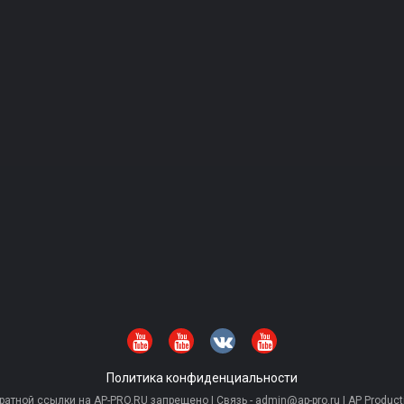
Политика конфиденциальности
тной ссылки на AP-PRO.RU запрещено | Связь - admin@ap-pro.ru | AP Producti