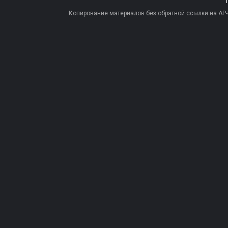
Копирование материалов без обратной ссылки на AP-PR