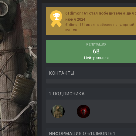
61dimon161 стал победителем дня 
июня 2024
61dimon161 имел наиболее популярный
контент!
РЕПУТАЦИЯ
68
Нейтральная
КОНТАКТЫ
2 ПОДПИСЧИКА
ИНФОРМАЦИЯ О 61DIMON161