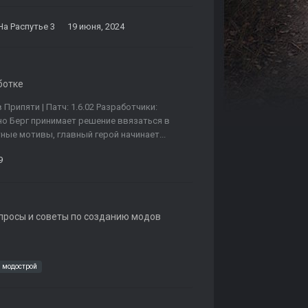
На Распутье 3
19 июня, 2024
ботке
Припяти | Патч: 1.6.02 Разработчики:
но Берг принимает решение ввязаться в
ые мотивы, главный герой начинает...
9
опросы и советы по созданию модов
модострой