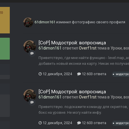
20
61dimon161
изменил фотографию своего профиля
[CoP] Модострой: вопросница
61dimon161
ответил
Overf1rst
тема в
Уроки, в
Приветствую, где мне найти функцию - level.map_a
добавить новый иконки на карту. Никак не получает
12 декабря, 2024
12 603 ответа
модостро
[CoP] Модострой: вопросница
61dimon161
ответил
Overf1rst
тема в
Уроки, в
Приветствую. подскажите команду для скриптов, 
бокс на уровне. Не могу найти инфу.
12 декабря, 2024
12 603 ответа
модостро