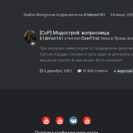
Stalker Mongoose
подписался на
61dimon161
24 июня, 20
[CoP] Модострой: вопросница
61dimon161
ответил
Overf1rst
тема в
Уроки, в
При загрузке сейва рядом со Скадовском дополни
Султан, Кардан, Глухарь и тд) и сидят в центре(н
вроде не трогал. В чем может быть причина?
5 декабря, 2021
12 603 ответа
модострой
Политика конфиденциальности