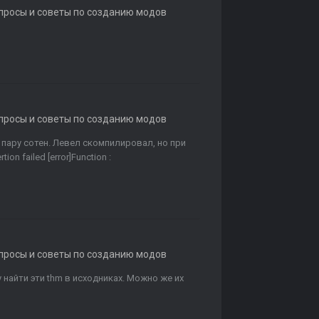
опросы и советы по созданию модов
опросы и советы по созданию модов
 пару сотен. Левел скомпилировал, но при
on failed [error]Function :
опросы и советы по созданию модов
гу найти эти thm в исходниках. Можно же их