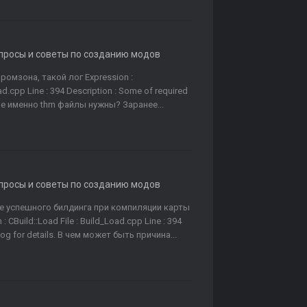
опросы и советы по созданию модов
омзона, такой лог Expression :
ad.cpp Line : 394 Description : Some of required
какие именно thm файлы нужны? Заранее...
опросы и советы по созданию модов
 успешного билдинга при компиляции карты
 CBuild::Load File : Build_Load.cpp Line : 394
 log for details. В чем может быть причина...