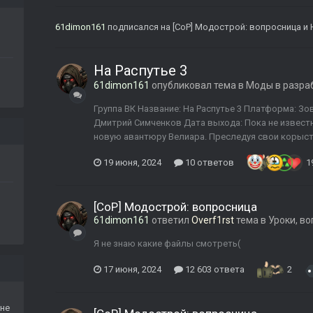
61dimon161
подписался на
[CoP] Модострой: вопросница
и
На Распутье 3
61dimon161
опубликовал тема в
Моды в разра
Группа ВК Название: На Распутье 3 Платформа: Зов 
Дмитрий Симченков Дата выхода: Пока не извест
новую авантюру Велиара. Преследуя свои корыстн
19 июня, 2024
10 ответов
1
[CoP] Модострой: вопросница
61dimon161
ответил
Overf1rst
тема в
Уроки, в
Я не знаю какие файлы смотреть(
17 июня, 2024
12 603 ответа
2
не