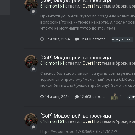
[CoP] Модострой: вопросница
61dimon161
ответил
Overf1rst
тема в
Уроки, в
Приветствую. А есть тутор по созданию новых ик
вопросика(точка интереса на карте). А после посе
Что-то не могу найти тутор по этой теме.
17 июня, 2024
12 603 ответа
модострой
[CoP] Модострой: вопросница
61dimon161
ответил
Overf1rst
тема в
Уроки, в
Спасибо большое, локация запустилась на ул полн
террейна по прежнему "молочная", хотя в СДК всё о
может быть дело?(решил проблему). Заменил свою 
14 июня, 2024
12 603 ответа
1
м
[CoP] Модострой: вопросница
61dimon161
ответил
Overf1rst
тема в
Уроки, в
https://vk.com/doc-173875698_677476127?