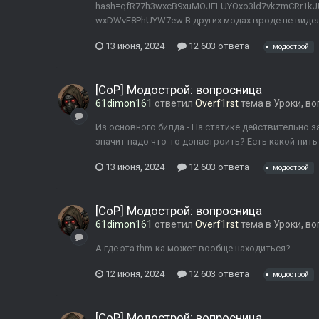
hash=qfR77h3wxcB9xuMOJELUYOxo3ld7vkzmCRr1k
wxDWvE8PhUYW7ew В других модах вроде не видел 
13 июня, 2024
12 603 ответа
модострой
[CoP] Модострой: вопросница
61dimon161
ответил
Overf1rst
тема в
Уроки, в
Из основного билда - На статике действительно за
значит надо что-то донастроить? Есть какой-нить 
13 июня, 2024
12 603 ответа
модострой
[CoP] Модострой: вопросница
61dimon161
ответил
Overf1rst
тема в
Уроки, в
А где эта thm-ка может вообще находиться?
12 июня, 2024
12 603 ответа
модострой
[CoP] Модострой: вопросница