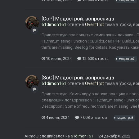
[CoP] Модострой: вопросница
61dimon161
ответил
Overf1rst
тема в
Уроки, в
Приветствую при попытке компиляции локации - Пр
!is_thm_missing Function : CBuild::Load File : Build_Lo
thm's are missing. See log for details. Как узнать 
10 июня, 2024
12 603 ответа
модострой
[SoC] Модострой: вопросница
61dimon161
ответил
Overf1rst
тема в
Уроки, в
Приветствую. Компилирую новую локацию и после
следующий лог Expression : !is_thm_missing Function :
Description : Some of required thm's are missing. See
4 июня, 2024
7 008 ответов
модострой
ARmoUR
подписался на
61dimon161
24 декабря, 2022