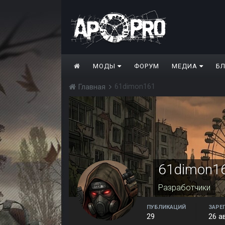
МОДЫ
ФОРУМ
МЕДИА
Б
61dimon161
Главная
61dimon1
Разработчики
ПУБЛИКАЦИЙ
ЗАРЕ
29
26 а