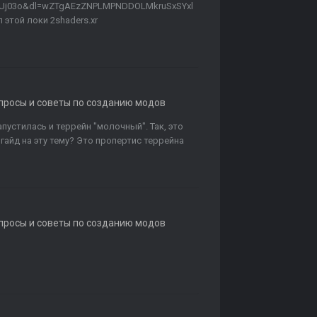
JUj03o&dl=wZTgAEzZNPLMPNDDOLMkruSxSYxl
этой локи 2shaders.xr
опросы и советы по созданию модов
пустилась и террейн "молочный". Так, это
гайд на эту тему? Это пропертис террейна
опросы и советы по созданию модов