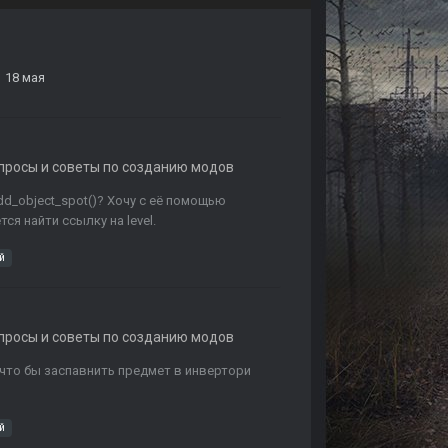
18 мая
опросы и советы по созданию модов
dd_object_spot()? Хочу с её помощью
ся найти ссылку на level.
й
опросы и советы по созданию модов
что бы заспавнить предмет в инвертори
й