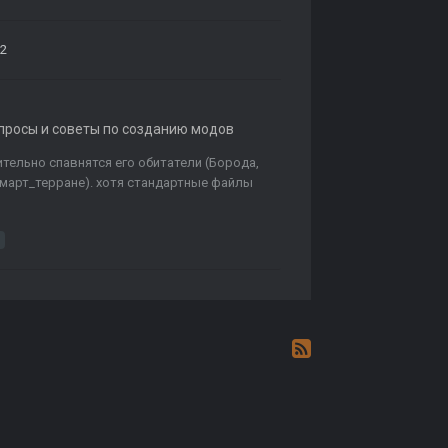
22
опросы и советы по созданию модов
тельно спавнятся его обитатели (Борода,
а смарт_терране). хотя стандартные файлы