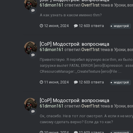
61dimon161
ответил
Overf1rst
тема в
Уроки, в
А как узнать в каком именно thm?
12 июня, 2024
12 603 ответа
модострой
[CoP] Модострой: вопросница
61dimon161
ответил
Overf1rst
тема в
Уроки, в
Приветствую. Я перебил вручную все thm, их было
загрузке вылет FATAL ERROR [error]Expression : asserti
CResourceManager::_CreateTexture [error]File :...
11 июня, 2024
12 603 ответа
модострой
[CoP] Модострой: вопросница
61dimon161
ответил
Overf1rst
тема в
Уроки, в
Ок, спасибо. Не в тот лог смотрел. А если я не мо
самому сделать верно? Если да то как?
10 июня, 2024
12 603 ответа
модострой