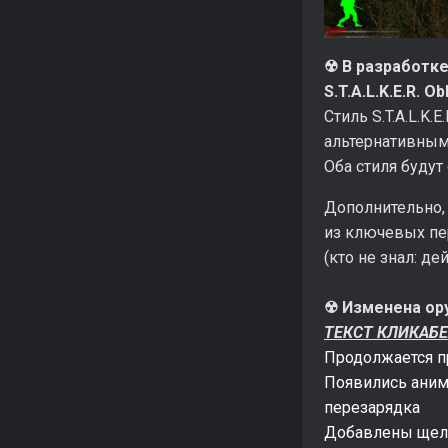
☢ В разработке 
S.T.A.L.K.E.R. Ob
Стиль S.T.A.L.K.
альтернативным
Оба стиля будут
Дополнительно,
из ключевых п
(кто не знал: д
☢ Изменена ор
ТЕКСТ КЛИКАБ
Продолжается п
Появились аним
перезарядка
Добавлены щелч