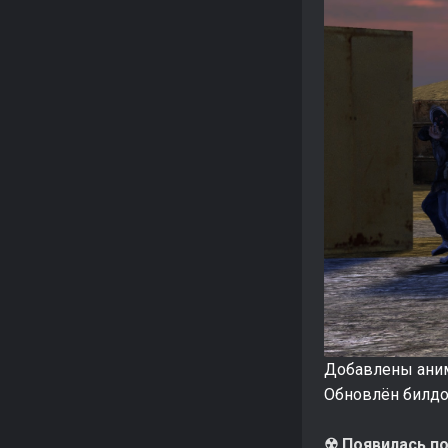
Добавлены аним
Обновлён билдо
☢ Появилась п