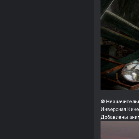
☢ Незначитель
Инверсная Кине
Добавлены аним