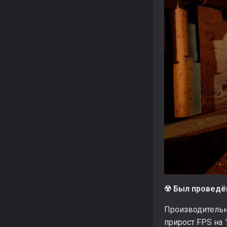
☢ Был проведё
Производительн
прирост FPS на 