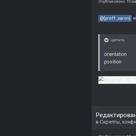
Опубликовано
10 ма
н
@[proff_xaron]
Цитата
orientation
position =
Редактирова
в
Скрипты, конфи