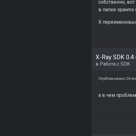
собственно, вот
в папке spawns 
X переименовыва
X-Ray SDK 0.4
в
Работа с SDK
Опубликовано
26 ян
а в чем пробле