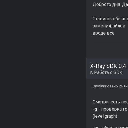
Доброго дня. Да
Ставишь обычны
замену файлов
вроде всё
X-Ray SDK 0.4
в
Работа с SDK
Опубликовано
26 ян
Смотри, есть н
-g
- проверка гр
(level.graph)
-m
- сборка gam