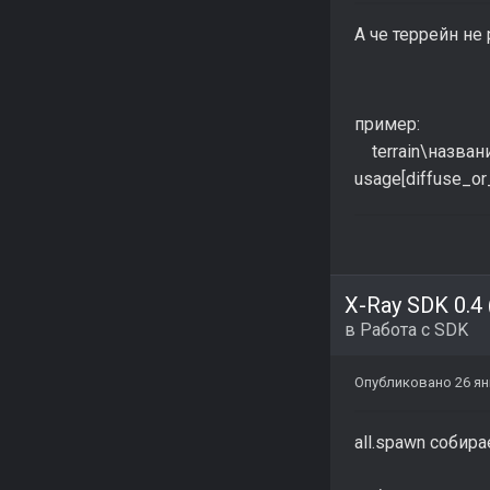
А че террейн не р
пример:
terrain\назв
usage[diffuse_o
X-Ray SDK 0.4
в
Работа с SDK
Опубликовано
26 ян
all.spawn собира