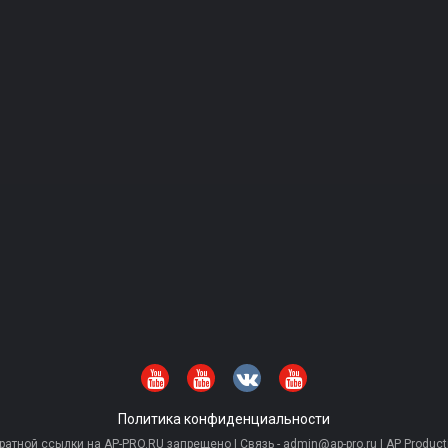
Политика конфиденциальности
тной ссылки на AP-PRO.RU запрещено | Связь - admin@ap-pro.ru | AP Producti