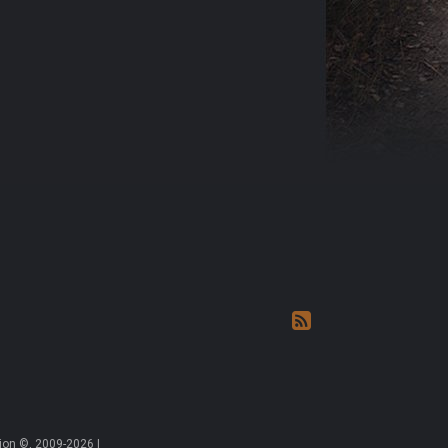
on ©, 2009-2026 |