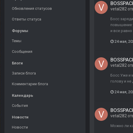
BOSSPACK
Обновления статусов
vetal282
от
Босс заряди
Ответы статуса
повышение у
Форумы
и все равно
Темы
24 мая, 20
Сообщения
BOSSPACK
Блоги
vetal282
от
Записи блога
Босс Уже и 
голову и не 
Комментарии блога
24 мая, 20
Календарь
События
BOSSPACK
vetal282
от
Новости
Можно ли ка
Новости