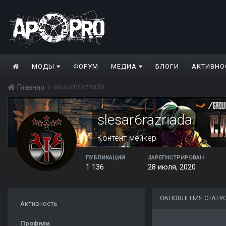
МОДЫ
ФОРУМ
МЕДИА
БЛОГИ
АКТИВНО
slesar6razriada
Главная
slesar6razriada
Контент-мейкер
ПУБЛИКАЦИЙ
ЗАРЕГИСТРИРОВАН
1 136
28 июля, 2020
ОБНОВЛЕНИЯ СТАТУ
Активность
Профили