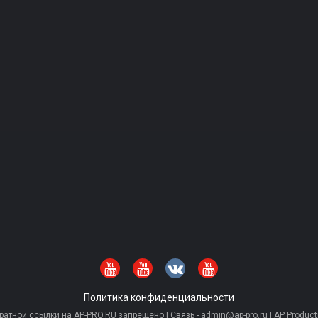
Политика конфиденциальности
тной ссылки на AP-PRO.RU запрещено | Связь - admin@ap-pro.ru | AP Producti