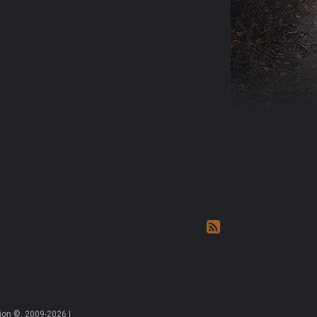
on ©, 2009-2026 |