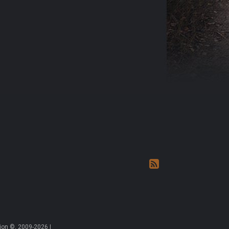
on ©, 2009-2026 |