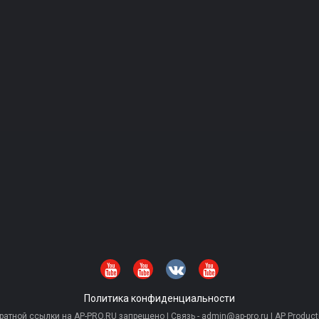
Политика конфиденциальности
тной ссылки на AP-PRO.RU запрещено | Связь - admin@ap-pro.ru | AP Producti