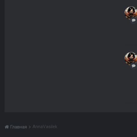
AnnaVasilek
Главная