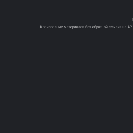
Копирование материалов без обратной ссылки на AP-PR