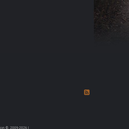
on ©, 2009-2026 |