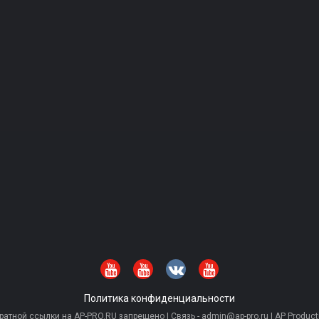
Политика конфиденциальности
тной ссылки на AP-PRO.RU запрещено | Связь - admin@ap-pro.ru | AP Producti