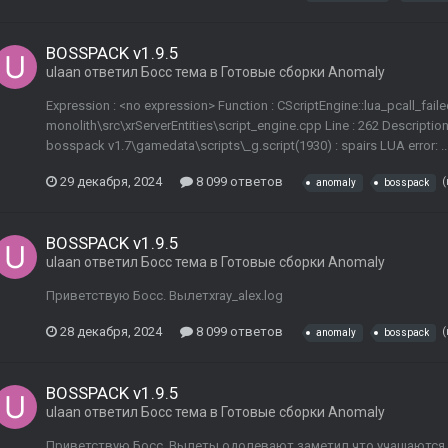
BOSSPACK v1.9.5
ulaan
ответил
Босс
тема в
Готовые сборки Anomaly
Expression : <no expression> Function : CScriptEngine::lua_pcall_failed
monolith\src\xrServerEntities\script_engine.cpp Line : 262 Description : 
bosspack v1.7\gamedata\scripts\_g.script(1930) : spairs LUA error: ..
29 декабря, 2024
8 099 ответов
(
anomaly
bosspack
BOSSPACK v1.9.5
ulaan
ответил
Босс
тема в
Готовые сборки Anomaly
Приветствую Босс. Вылетxray_alex.log
28 декабря, 2024
8 099 ответов
(
anomaly
bosspack
BOSSPACK v1.9.5
ulaan
ответил
Босс
тема в
Готовые сборки Anomaly
Приветствую Босс. Вылеты одолевают,заметил что учащаются,ког