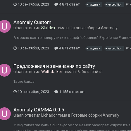
10 сентября, 2023
4 871 ответ
(и
модпак
expedition
Anomaly Custom
ulaan
ответил
Skilldex
тема в
Готовые сборки Anomaly
А можно как-то прикрутить к вашей "сборище" Experience Fram
10 сентября, 2023
4 871 ответ
(и
модпак
expedition
Предложения и замечания по сайту
ulaan
ответил
Wolfstalker
тема в
Работа сайта
Та же байда.
10 сентября, 2023
1 155 ответов
Anomaly GAMMA 0.9.5
ulaan
ответил
Lichador
тема в
Готовые сборки Anomaly
У мну такая же фигня была-дооолго не мог разобраться(это из-з
компа).Кр-че,переходишь по здешней ссылке скачать и после ни