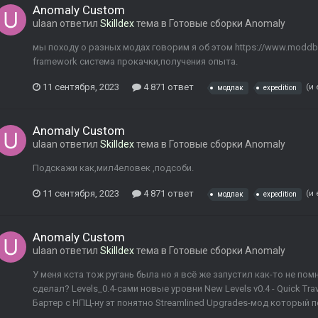
Anomaly Custom
ulaan
ответил
Skilldex
тема в
Готовые сборки Anomaly
мы походу о разных модах говорим я об этом https://www.moddb
framework система прокачки,получения опыта.
11 сентября, 2023
4 871 ответ
(и
модпак
expedition
Anomaly Custom
ulaan
ответил
Skilldex
тема в
Готовые сборки Anomaly
Подскажи как,мил4еловек ,подсоби.
11 сентября, 2023
4 871 ответ
(и
модпак
expedition
Anomaly Custom
ulaan
ответил
Skilldex
тема в
Готовые сборки Anomaly
У меня кста тож ругань была но я всё же запустил как-то не по
сделал? Levels_0.4-сами новые уровни New Levels v0.4 - Quick Tr
Бартер с НПЦ-ну эт понятно Streamlined Upgrades-мод который п