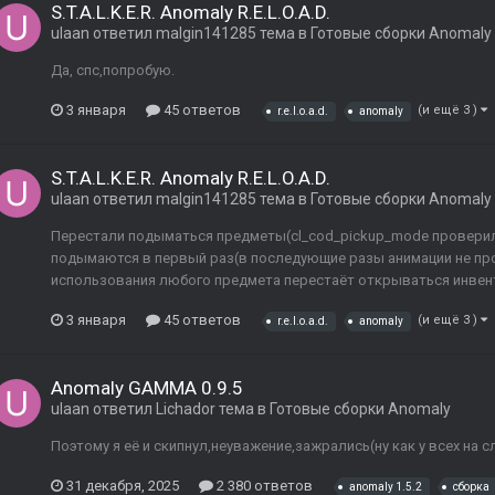
S.T.A.L.K.E.R. Anomaly R.E.L.O.A.D.
ulaan
ответил
malgin141285
тема в
Готовые сборки Anomaly
Да, спс,попробую.
3 января
45 ответов
(и ещё 3 )
r.e.l.o.a.d.
anomaly
S.T.A.L.K.E.R. Anomaly R.E.L.O.A.D.
ulaan
ответил
malgin141285
тема в
Готовые сборки Anomaly
Перестали подыматься предметы(cl_cod_pickup_mode проверил
подымаются в первый раз(в последующие разы анимации не про
использования любого предмета перестаёт открываться инвента
3 января
45 ответов
(и ещё 3 )
r.e.l.o.a.d.
anomaly
Anomaly GAMMA 0.9.5
ulaan
ответил
Lichador
тема в
Готовые сборки Anomaly
Поэтому я её и скипнул,неуважение,зажрались(ну как у всех на с
31 декабря, 2025
2 380 ответов
anomaly 1.5.2
сборка