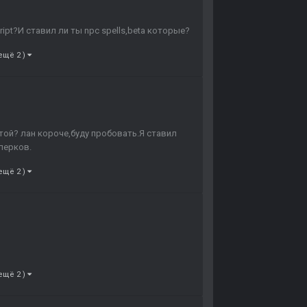
ipt?И ставил ли ты npc spells,beta которые?
 ещё 2 )
стой? лан короче,буду пробовать.Я ставил
перков.
 ещё 2 )
 ещё 2 )