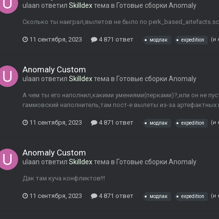
ulaan
ответил
Skilldex
тема в
Готовые сборки Anomaly
Сколько ты наиграл,вылетов не было по perk_based_artefacts.scr
11 сентября, 2023
4 871 ответ
(и
модпак
expedition
Anomaly Custom
ulaan
ответил
Skilldex
тема в
Готовые сборки Anomaly
А чем ты его наполнил,какими умениями(перками)?,или он не пу
гаммовский наполнитель,там пост-е вылеты из-за артефактных 
11 сентября, 2023
4 871 ответ
(и
модпак
expedition
Anomaly Custom
ulaan
ответил
Skilldex
тема в
Готовые сборки Anomaly
Дак там куча конфликтов!!!
11 сентября, 2023
4 871 ответ
(и
модпак
expedition