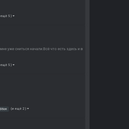
 ещё 5 )
не уже сниться начали.Всё что есть здесь и в
 ещё 5 )
(и ещё 2 )
dition