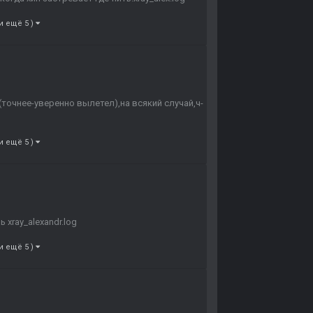
и ещё 5 )
(точнее-уверенно вылетел),на всякий случай,ч-
и ещё 5 )
xray_alexandr.log
и ещё 5 )