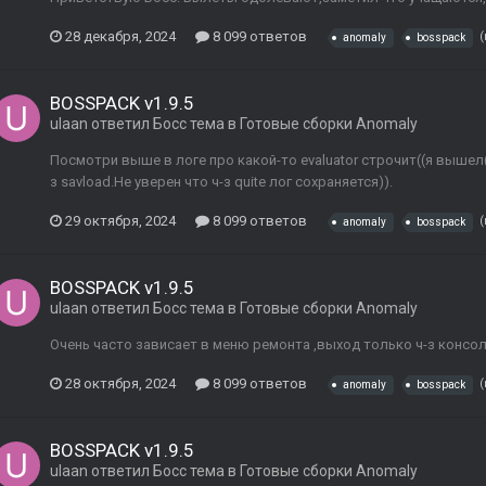
28 декабря, 2024
8 099 ответов
(
anomaly
bosspack
BOSSPACK v1.9.5
ulaan
ответил
Босс
тема в
Готовые сборки Anomaly
Посмотри выше в логе про какой-то evaluator строчит((я вышел
з savload.Не уверен что ч-з quite лог сохраняется)).
29 октября, 2024
8 099 ответов
(
anomaly
bosspack
BOSSPACK v1.9.5
ulaan
ответил
Босс
тема в
Готовые сборки Anomaly
Очень часто зависает в меню ремонта ,выход только ч-з консоль 
28 октября, 2024
8 099 ответов
(
anomaly
bosspack
BOSSPACK v1.9.5
ulaan
ответил
Босс
тема в
Готовые сборки Anomaly