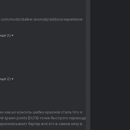
.com/mods/stalker-anomaly/addons/experience-
 ещё 2 )
 ещё 2 )
мню как,но консоль шибко красной стала.Что я
avel spawn points [DLTX]-точки быстрого перехода
ерезаписывает бартер всё это в самом низу в...