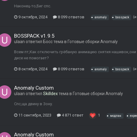
Наконец-то,Биг спс.
9 октября, 2024
8 099 ответов
(и
anomaly
bosspack
BOSSPACK v1.9.5
ulaan
ответил
Босс
тема в
Готовые сборки Anomaly
Всем пт,Как отключить грёбаную анимацию снятия нашивок,они м
дисе не помогает?
8 октября, 2024
8 099 ответов
(и
anomaly
bosspack
Anomaly Custom
ulaan
ответил
Skilldex
тема в
Готовые сборки Anomaly
Спс,ща двину в Зону.
11 сентября, 2023
4 871 ответ
1
модпак
expe
Anomaly Custom