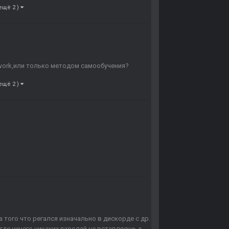
 ещё 2 )
ework,или только методом самообучения?
 ещё 2 )
а того что регался изначально в дискорде с др.
где ничего никаких паролей не вставляешь а