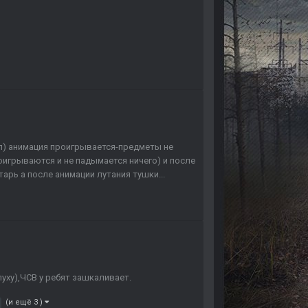
) анимация проигрывается-предметы не
игрываются и не падымается ничего) и после
рь а после анимации лутания тушки...
луху),ЧСВ у ребят зашкаливает.
(и ещё 3 )