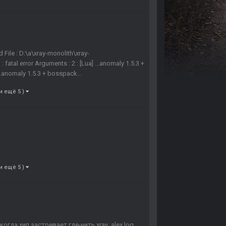
 File : D:\a\xray-monolith\xray-
fatal error Arguments : 2 : [Lua] ...anomaly 1.5.3 +
.anomaly 1.5.3 + bosspack...
и ещё 5 )
и ещё 5 )
да хип застревает где-нить.xray_alex.log