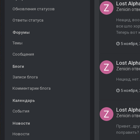
Lost Alph
Обновления статусов
Zenicin
отв
Неацид, воо
Ответы статуса
все шло хор
Форумы
Теперь вот 
Темы
5 ноября,
Сообщения
Lost Alph
Блоги
Zenicin
отв
Записи блога
Нециад, нет.
Комментарии блога
5 ноября,
Календарь
Lost Alph
События
Zenicin
отв
Новости
Привет, дру
поправить?
Новости