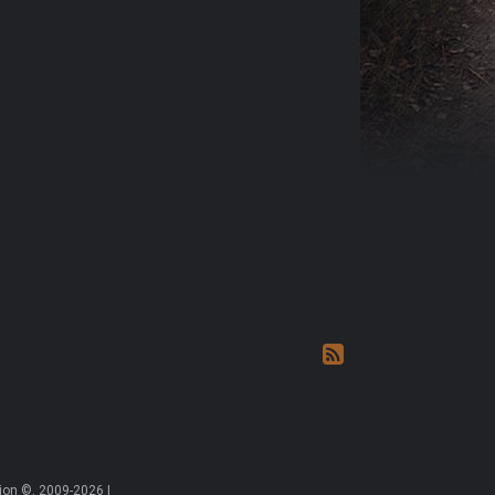
on ©, 2009-2026 |