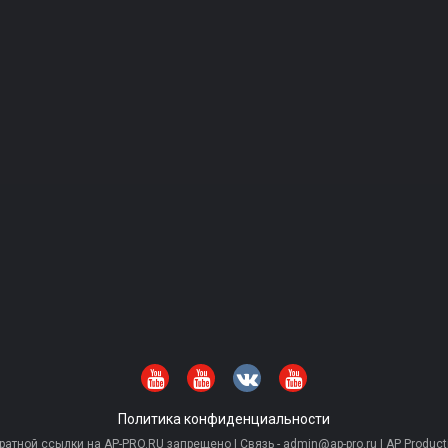
Политика конфиденциальности
тной ссылки на AP-PRO.RU запрещено | Связь - admin@ap-pro.ru | AP Producti