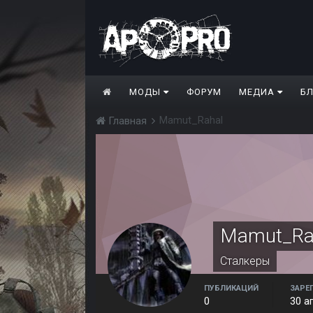
МОДЫ
ФОРУМ
МЕДИА
Б
Mamut_Rahal
Главная
Mamut_Ra
Сталкеры
ПУБЛИКАЦИЙ
ЗАРЕ
0
30 а