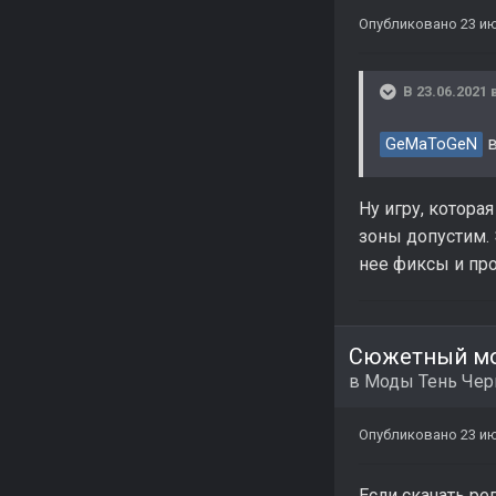
Опубликовано
23 ию
В 23.06.2021 
в
GeMaToGeN
Ну игру, котора
зоны допустим. 
нее фиксы и про
Сюжетный мо
в
Моды Тень Че
Опубликовано
23 ию
Если скачать ре