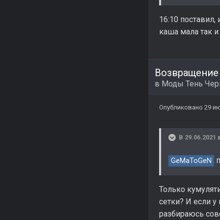
16:10 поставил,
каша мала так и 
Возвращение
в
Моды Тень Че
Опубликовано
29 ию
В 29.06.2021 
п
GeMaToGeN
Только кумулят
сетки? И если у
разбираюсь сов