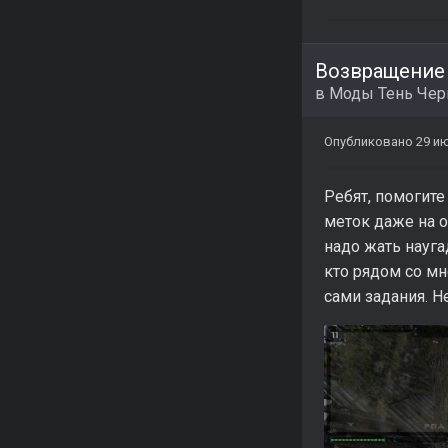
Возвращение
в
Моды Тень Че
Опубликовано
29 ию
Ребят, помогите
меток даже на о
надо жать науга
кто рядом со мн
сами задания. Н