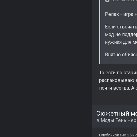
Репак - игра 
Если отвечать
мод не поддер
нужная для мо
Внятно объяс
То есть по стар
распаковываю е
почти всегда. А
Сюжетный мо
в
Моды Тень Че
Опубликовано
25 ию