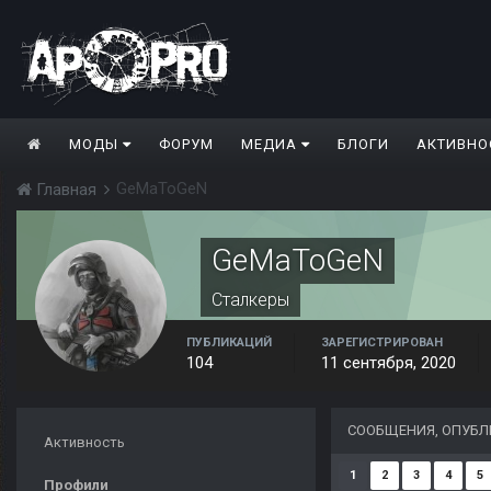
МОДЫ
ФОРУМ
МЕДИА
БЛОГИ
АКТИВНО
GeMaToGeN
Главная
GeMaToGeN
Сталкеры
ПУБЛИКАЦИЙ
ЗАРЕГИСТРИРОВАН
104
11 сентября, 2020
СООБЩЕНИЯ, ОПУБ
Активность
1
2
3
4
5
Профили