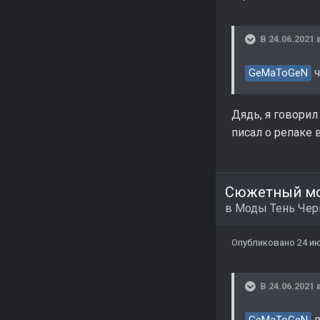
В 24.06.2021 
ч
GeMaToGeN
Дядь, я говорил
писал о репаке 
Сюжетный мо
в
Моды Тень Че
Опубликовано
24 ию
В 24.06.2021 
в