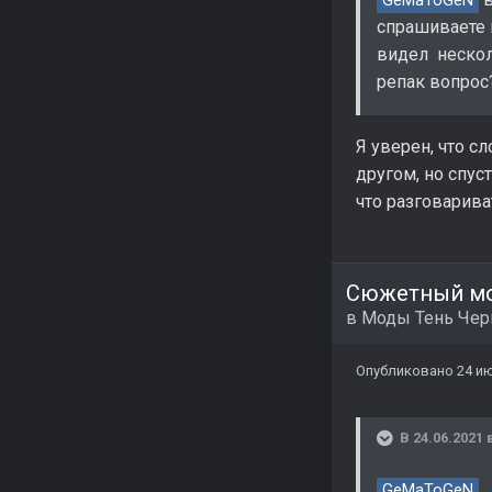
GeMaToGeN
спрашиваете 
видел нескол
репак вопрос
Я уверен, что с
другом, но спус
что разговарива
Сюжетный мо
в
Моды Тень Че
Опубликовано
24 ию
В 24.06.2021 
GeMaToGeN