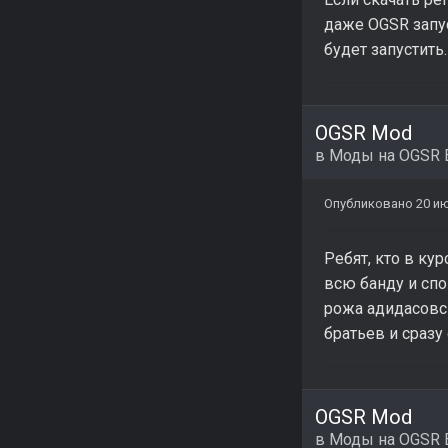
даже OGSR запус
будет запустить
OGSR Mod
в
Моды на OGSR 
Опубликовано
20 ию
Ребят, кто в ку
всю банду и спо
рожа адидасовск
братьев и сразу
OGSR Mod
в
Моды на OGSR 