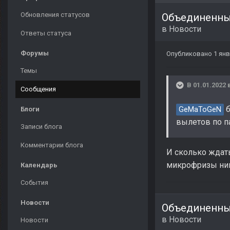
Обновления статусов
Объединенный
в
Новости
Ответы статуса
Форумы
Опубликовано
1 янв
Темы
В 01.01.2022 
Сообщения
б
Блоги
GeMaToGeN
вылетов по п
Записи блога
Комментарии блога
И сколько ждать
микрофризы ник
Календарь
События
Новости
Объединенный
в
Новости
Новости