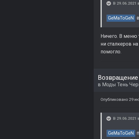
В 29.06.2021 
в
GeMaToGeN
Ничего. В меню т
ни сталкеров на
помогло.
Возвращение
в
Моды Тень Че
Опубликовано
29 ию
В 29.06.2021 
п
GeMaToGeN