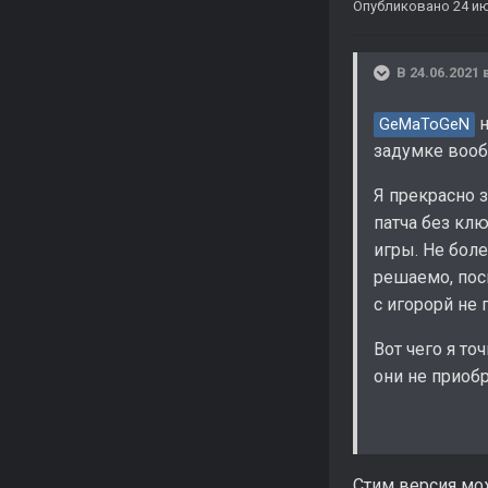
Опубликовано
24 ию
В 24.06.2021 
н
GeMaToGeN
задумке вооб
Я прекрасно з
патча без клю
игры. Не боле
решаемо, пос
с игорорй не
Вот чего я т
они не приоб
Стим версия мож