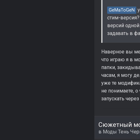
у
GeMaToGeN
стим-версия?
версий одной
задавать в ф
Наверное вы мен
что играю я в м
папки, закидыва
часам, я могу д
уже те модифика
не понимаете, о
запускать через
Сюжетный мо
в
Моды Тень Че