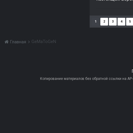
1
2
3
4
5
GeMaToGeN
Главная
Копирование материалов без обратной ссылки на AP-PR