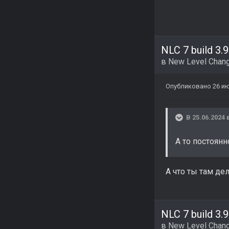
NLC 7 build 3.9
в
New Level Chang
Опубликовано
26 ию
В 25.06.2024 
А то постоян
А что ты там д
NLC 7 build 3.9
в
New Level Chang