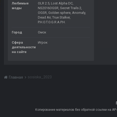
Любимые
OLR 2.5, Lost Alpha DC,
моды
NS2016OGSR, Secret Trails 2,
OGSR, Golden sphere, Anomaly,
Dead Air, True Stalker,
P.H.O.T.O.G.R.A.P.H.
Город
Омск
Сфера
Игрок
деятельности
на сайте
sosiska_2023
Главная
Копирование материалов без обратной ссылки на AP-PR