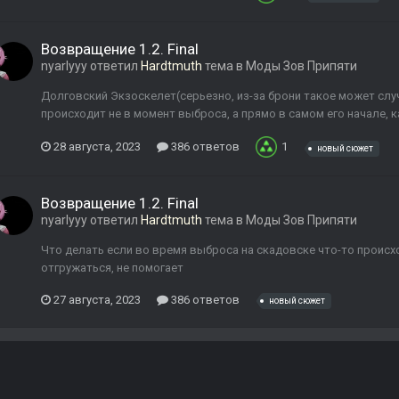
Возвращение 1.2. Final
nyarlyyy
ответил
Hardtmuth
тема в
Моды Зов Припяти
Долговский Экзоскелет(серьезно, из-за брони такое может слу
происходит не в момент выброса, а прямо в самом его начале, 
28 августа, 2023
386 ответов
1
новый сюжет
Возвращение 1.2. Final
nyarlyyy
ответил
Hardtmuth
тема в
Моды Зов Припяти
Что делать если во время выброса на скадовске что-то проис
отгружаться, не помогает
27 августа, 2023
386 ответов
новый сюжет