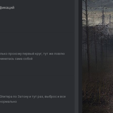
ификаций
олько прохожу первый круг, тут же ловлю
очинилась сама собой
 Юпитера по Затону и тут раз, выброс и все
о нормально