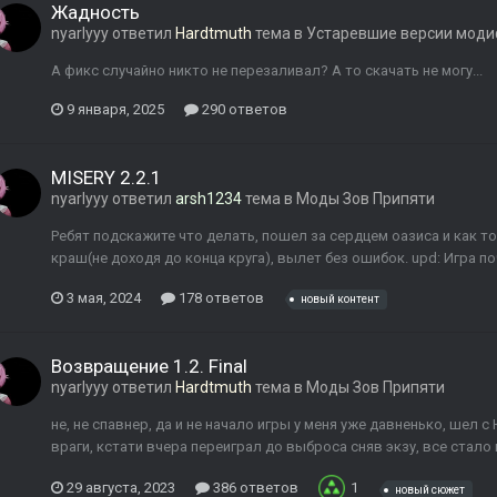
Жадность
nyarlyyy
ответил
Hardtmuth
тема в
Устаревшие версии мод
А фикс случайно никто не перезаливал? А то скачать не могу...
9 января, 2025
290 ответов
MISERY 2.2.1
nyarlyyy
ответил
arsh1234
тема в
Моды Зов Припяти
Ребят подскажите что делать, пошел за сердцем оазиса и как т
краш(не доходя до конца круга), вылет без ошибок. upd: Игра п
3 мая, 2024
178 ответов
новый контент
Возвращение 1.2. Final
nyarlyyy
ответил
Hardtmuth
тема в
Моды Зов Припяти
не, не спавнер, да и не начало игры у меня уже давненько, шел с
враги, кстати вчера переиграл до выброса сняв экзу, все стал
29 августа, 2023
386 ответов
1
новый сюжет