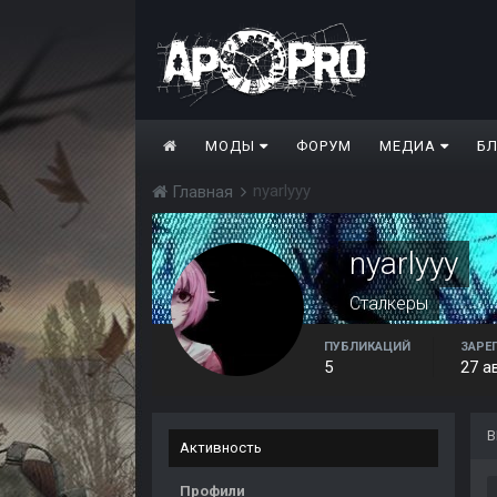
МОДЫ
ФОРУМ
МЕДИА
Б
nyarlyyy
Главная
nyarlyyy
Сталкеры
ПУБЛИКАЦИЙ
ЗАРЕ
5
27 а
В
Активность
Профили