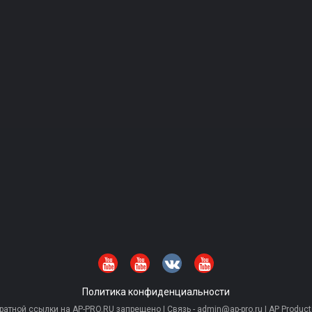
Политика конфиденциальности
тной ссылки на AP-PRO.RU запрещено | Связь - admin@ap-pro.ru | AP Producti