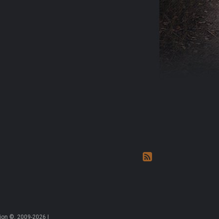
on ©, 2009-2026 |