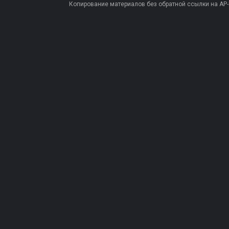
Копирование материалов без обратной ссылки на AP-PR