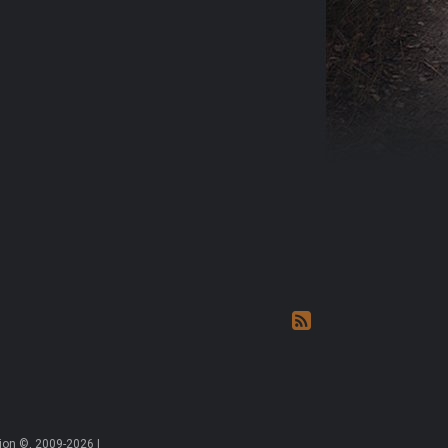
on ©, 2009-2026 |