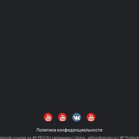
Политика конфиденциальности
тной ссылки на AP-PRO.RU запрещено | Связь - admin@ap-pro.ru | AP Producti