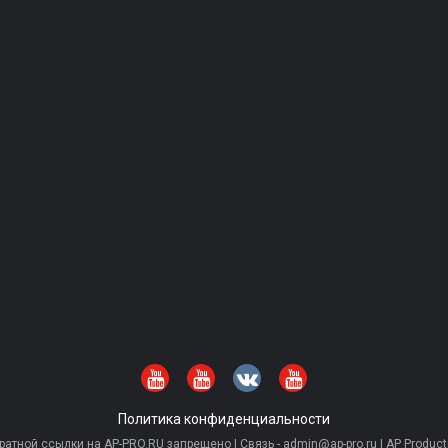
Политика конфиденциальности
тной ссылки на AP-PRO.RU запрещено | Связь - admin@ap-pro.ru | AP Producti