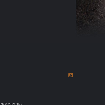
on ©, 2009-2026 |