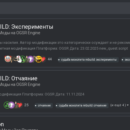
ILD: Эксперименты
Моды на OGSR Engine
ы насилия. Автор модификации это категорически осуждает и не реком
етная модификация Платформа: OGSR Дата: 23.02.2025 new_quest.script
44
судьба монолита rebuild: эксперименты
экс
ILD: Отчаяние
Моды на OGSR Engine
модификация Платформа: OGSR Дата: 11.11.2024
25
(и ещё 4 )
отчаяние
судьба монолита rebuild: отчаяние
on