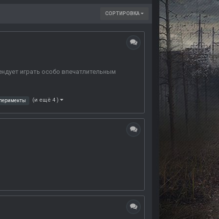
СОРТИРОВКА
ендует играть особо впечатлительным
(и ещё 4 )
перименты