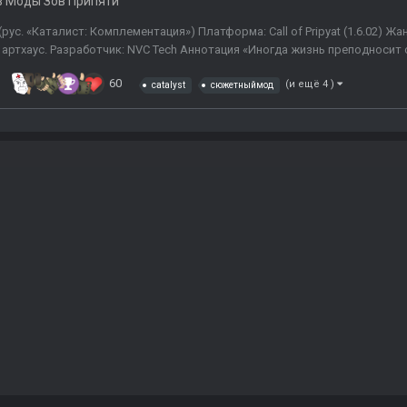
в
Моды Зов Припяти
 (рус. «Каталист: Комплементация») Платформа: Call of Pripyat (1.6.02) 
 артхаус. Разработчик: NVC Tech Аннотация «Иногда жизнь преподносит
60
(и ещё 4 )
catalyst
сюжетныймод