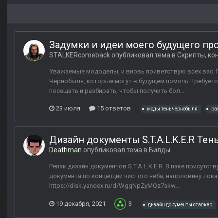
Задумки и идеи моего будущего прое
STALKERcomeback
опубликовал тема в
Скрипты, ко
Уважаемые мододелы, и вновь приветствую всех вас. 
Чернобыля, которые могут в будущем помочь. Требует
посещать и разбирать, чтобы получить бол...
23 июля
15 ответов
моды тень чернобыля
ра
Дизайн документы S.T.A.L.K.E.R Тен
Deathman
опубликовал тема в
Билды
Репак дизайн документов S.T.A.L.K.E.R. В паке присутст
документа по концепции чистого неба, наполовину локал
https://disk.yandex.ru/d/WggNpZyMQz7skw...
19 декабря, 2021
3
дизайн документы сталкер