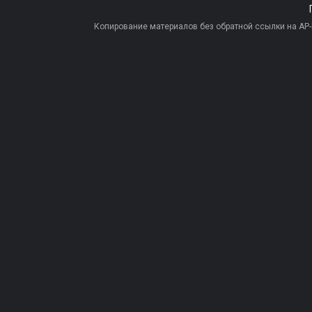
Копирование материалов без обратной ссылки на AP-PR