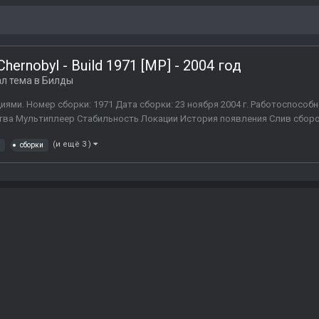
 Chernobyl - Build 1971 [MP] - 2004 год
л тема в
Билды
ями. Номер сборки: 1971 Дата сборки: 23 ноября 2004 г. Работоспособн
ва Мультиплеер Стабильность Локации История появления Слив сборок
(и ещё 3 )
сборки