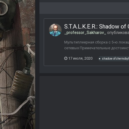
S.T.A.L.K.E.R.: Shadow of
_professor_Sakharov_
опубликова
Мультиплеерная сборка с 5-ю локаци
сетевых Примечательные достоинст
17 июля, 2020
shadow of chernobyl