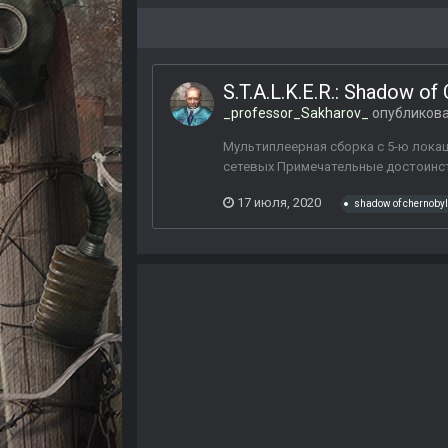
S.T.A.L.K.E.R.: Shadow of
_professor_Sakharov_
опубликова
Мультиплеерная сборка с 5-ю локаци
сетевых Примечательные достоинст
17 июля, 2020
shadow of chernobyl