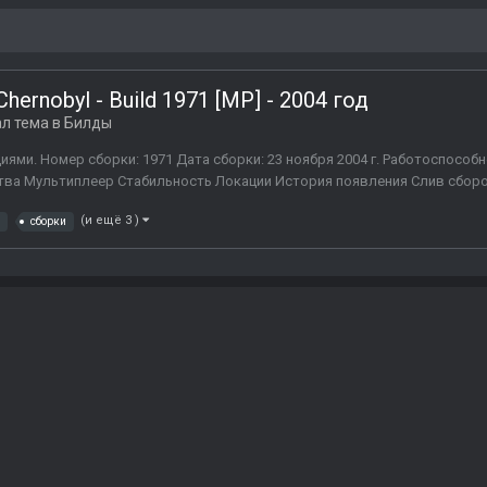
 Chernobyl - Build 1971 [MP] - 2004 год
л тема в
Билды
ями. Номер сборки: 1971 Дата сборки: 23 ноября 2004 г. Работоспособн
ва Мультиплеер Стабильность Локации История появления Слив сборок
(и ещё 3 )
сборки